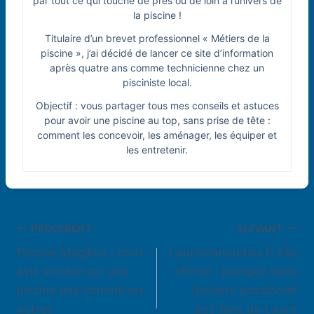
par tout ce qui touche de près ou de loin à l’univers de
la piscine !
Titulaire d’un brevet professionnel « Métiers de la
piscine », j’ai décidé de lancer ce site d’information
après quatre ans comme technicienne chez un
pisciniste local.
Objectif : vous partager tous mes conseils et astuces
pour avoir une piscine au top, sans prise de tête :
comment les concevoir, les aménager, les équiper et
les entretenir.
Navigation
PRÉCÉDENT
SUIVANT
Piscine Magiline : mon
Lauremanaudou.fr site
de
avis sincère sur une
officiel : plongez dans
l’article
piscine pas comme les
l’univers passionné
autres
des fans de Laure