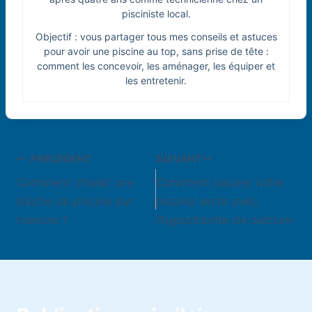
pisciniste local.
Objectif : vous partager tous mes conseils et astuces
pour avoir une piscine au top, sans prise de tête :
comment les concevoir, les aménager, les équiper et
les entretenir.
Navigation
PRÉCÉDENT
SUIVANT
Comment choisir une
Comment sauver votre
de
bâche de piscine sur
piscine verte avec
l’article
mesure ?
l’hypochlorite de calcium