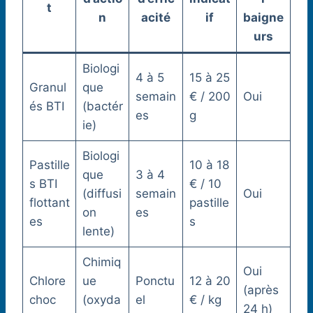
t
n
acité
if
baigne
urs
Biologi
4 à 5
15 à 25
Granul
que
semain
€ / 200
Oui
és BTI
(bactér
es
g
ie)
Biologi
Pastille
10 à 18
que
3 à 4
s BTI
€ / 10
(diffusi
semain
Oui
flottant
pastille
on
es
es
s
lente)
Chimiq
Oui
Chlore
ue
Ponctu
12 à 20
(après
choc
(oxyda
el
€ / kg
24 h)