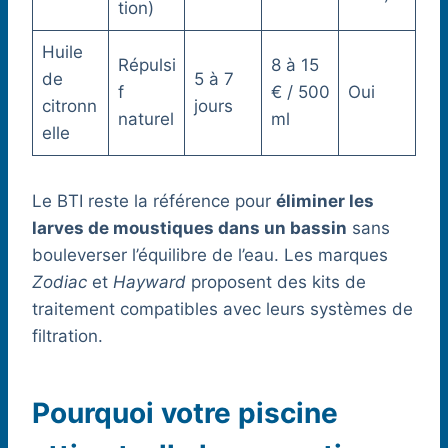
tion)
Huile
Répulsi
8 à 15
de
5 à 7
f
€ / 500
Oui
citronn
jours
naturel
ml
elle
Le BTI reste la référence pour
éliminer les
larves de moustiques dans un bassin
sans
bouleverser l’équilibre de l’eau. Les marques
Zodiac
et
Hayward
proposent des kits de
traitement compatibles avec leurs systèmes de
filtration.
Pourquoi votre piscine