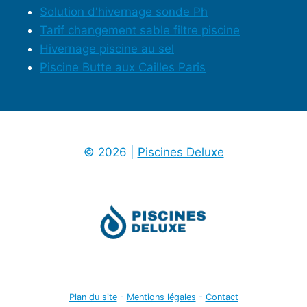
Solution d'hivernage sonde Ph
Tarif changement sable filtre piscine
Hivernage piscine au sel
Piscine Butte aux Cailles Paris
© 2026 |
Piscines Deluxe
Plan du site
-
Mentions légales
-
Contact