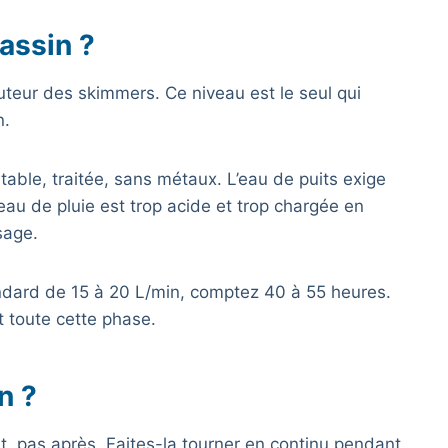
assin ?
teur des skimmers. Ce niveau est le seul qui
n.
stable, traitée, sans métaux. L’eau de puits exige
’eau de pluie est trop acide et trop chargée en
sage.
ndard de 15 à 20 L/min, comptez 40 à 55 heures.
t toute cette phase.
n ?
t, pas après. Faites-la tourner en continu pendant