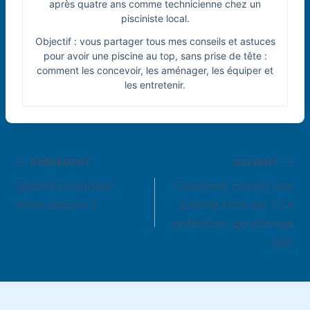
après quatre ans comme technicienne chez un
pisciniste local.
Objectif : vous partager tous mes conseils et astuces
pour avoir une piscine au top, sans prise de tête :
comment les concevoir, les aménager, les équiper et
les entretenir.
Navigation
PRÉCÉDENT
SUIVANT
Quand construire
Comment couvrir une
de
votre piscine ?
piscine hors sol ? La
l’article
protection qui change
tout