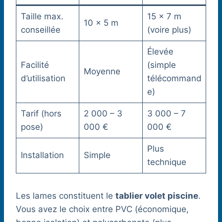
Taille max.
15 x 7 m
10 x 5 m
conseillée
(voire plus)
Élevée
Facilité
(simple
Moyenne
d’utilisation
télécommand
e)
Tarif (hors
2 000 – 3
3 000 – 7
pose)
000 €
000 €
Plus
Installation
Simple
technique
Les lames constituent le
tablier volet piscine
.
Vous avez le choix entre PVC (économique,