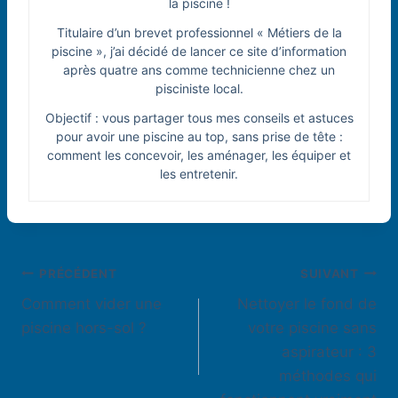
la piscine !
Titulaire d’un brevet professionnel « Métiers de la
piscine », j’ai décidé de lancer ce site d’information
après quatre ans comme technicienne chez un
pisciniste local.
Objectif : vous partager tous mes conseils et astuces
pour avoir une piscine au top, sans prise de tête :
comment les concevoir, les aménager, les équiper et
les entretenir.
Navigation
PRÉCÉDENT
SUIVANT
Comment vider une
Nettoyer le fond de
de
piscine hors-sol ?
votre piscine sans
l’article
aspirateur : 3
méthodes qui