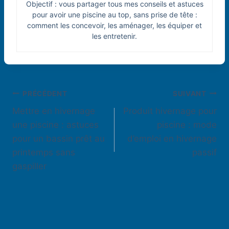
Objectif : vous partager tous mes conseils et astuces
pour avoir une piscine au top, sans prise de tête :
comment les concevoir, les aménager, les équiper et
les entretenir.
Navigation
PRÉCÉDENT
SUIVANT
Mettre en hivernage
Produit hivernage pour
de
une piscine : astuces
piscine : mode
l’article
pour un bassin prêt au
d’emploi en hivernage
printemps sans
passif
gaspiller