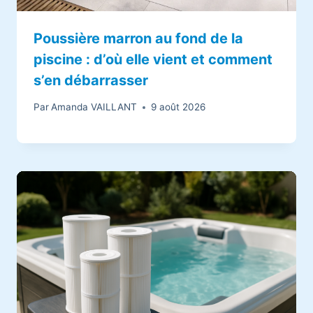
Poussière marron au fond de la
piscine : d’où elle vient et comment
s’en débarrasser
Par
Amanda VAILLANT
9 août 2026