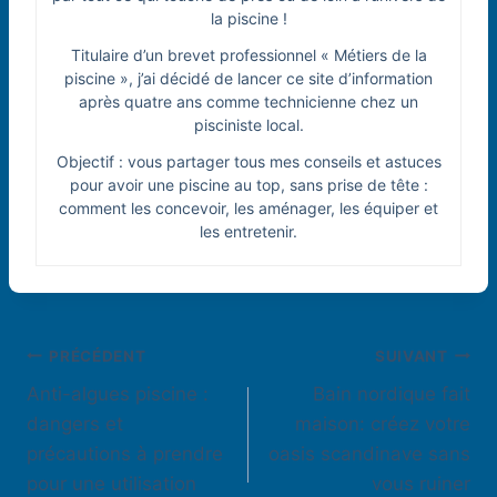
la piscine !
Titulaire d’un brevet professionnel « Métiers de la
piscine », j’ai décidé de lancer ce site d’information
après quatre ans comme technicienne chez un
pisciniste local.
Objectif : vous partager tous mes conseils et astuces
pour avoir une piscine au top, sans prise de tête :
comment les concevoir, les aménager, les équiper et
les entretenir.
Navigation
PRÉCÉDENT
SUIVANT
Anti-algues piscine :
Bain nordique fait
de
dangers et
maison: créez votre
l’article
précautions à prendre
oasis scandinave sans
pour une utilisation
vous ruiner