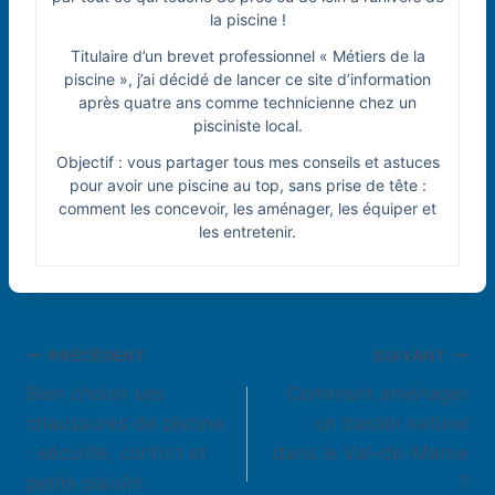
la piscine !
Titulaire d’un brevet professionnel « Métiers de la
piscine », j’ai décidé de lancer ce site d’information
après quatre ans comme technicienne chez un
pisciniste local.
Objectif : vous partager tous mes conseils et astuces
pour avoir une piscine au top, sans prise de tête :
comment les concevoir, les aménager, les équiper et
les entretenir.
Navigation
PRÉCÉDENT
SUIVANT
Bien choisir ses
Comment aménager
de
chaussures de piscine
un bassin naturel
l’article
: sécurité, confort et
dans le Val-de-Marne
petits plaisirs
?